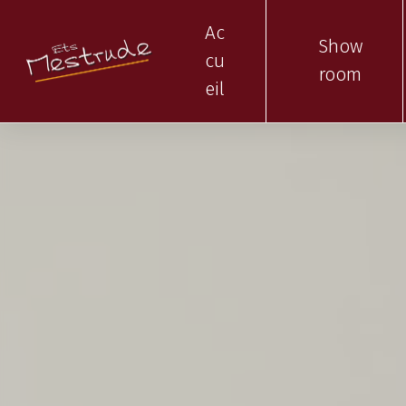
Panneau de gestion des cookies
Ac
Show
cu
room
eil