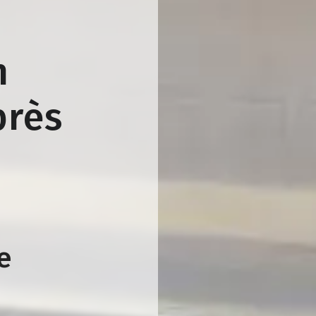
n
près
e