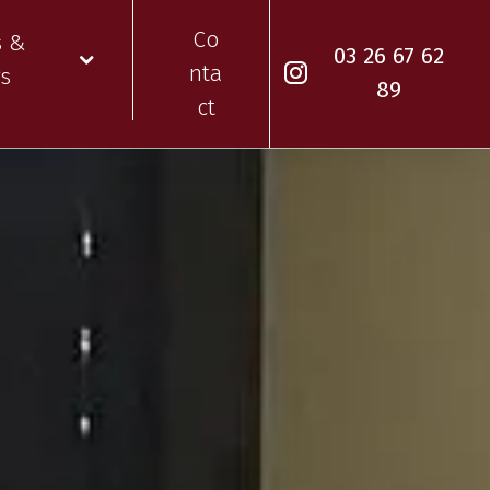
Co
s &
03 26 67 62
nta
gs
89
ct